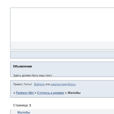
Объявление
Здесь должен быть ваш текст
Привет, Гость!
Войдите
или
зарегистрируйтесь
.
»
Fantasy life!
»
Стучусь к админу
»
Жалобы
Страница:
1
Жалобы