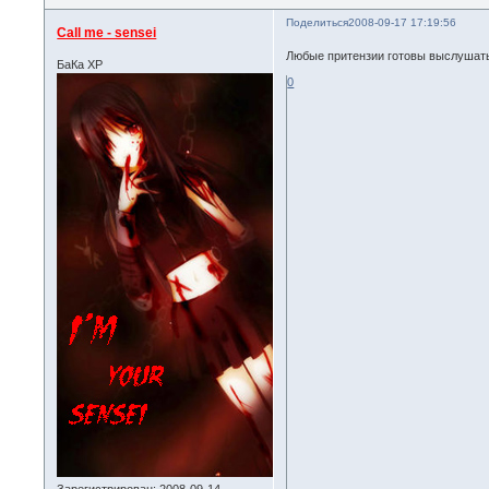
Поделиться
2008-09-17 17:19:56
Call me - sensei
Любые притензии готовы выслушат
БаКа ХР
0