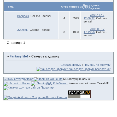
Последнее
Тема
Ответов
Просмотров
сообщение
2008-11-12
Вопросы
Call me - sensei
4
3575
12:06:37
Call me -
sensei
2008-09-17
Жалобы
Call me - sensei
0
1896
17:19:56
Call me -
sensei
Страница:
1
»
Fantasy life!
»
Стучусь к админу
Создать форум
|
Помощь по форуму
С нами сотрудничают:
Мы сотрудничаем с:
Каталоги и счётчики! Тыкай!!!!: