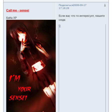
1
Поделиться
2008-09-17
17:18:26
Call me - sensei
Если вас что то интересует, пишите
БаКа ХР
сюда
0