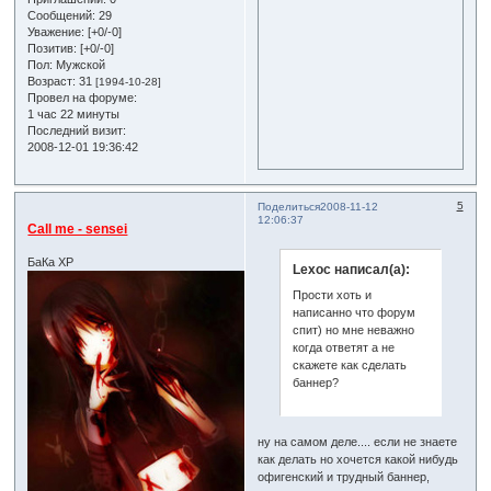
Сообщений:
29
Уважение:
[+0/-0]
Позитив:
[+0/-0]
Пол:
Мужской
Возраст:
31
[1994-10-28]
Провел на форуме:
1 час 22 минуты
Последний визит:
2008-12-01 19:36:42
5
Поделиться
2008-11-12
12:06:37
Call me - sensei
БаКа ХР
Lexoc написал(а):
Прости хоть и
написанно что форум
спит) но мне неважно
когда ответят а не
скажете как сделать
баннер?
ну на самом деле.... если не знаете
как делать но хочется какой нибудь
офигенский и трудный баннер,