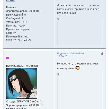
Lexoc
Да и ещё не подскажете где моно
Новичок
взять кнопки (оригинальные ) есть
Зарегистрирован
: 2008-10-27
нет сообщений?
Приглашений:
0
Сообщений:
2
0
Уважение:
[+0/-0]
Позитив:
[+0/-0]
Провел на форуме:
5 минут
Последний визит:
2009-02-09 18:41:29
4
Поделиться
2008-11-10
18:30:25
!!!
Ну просто тут закажи и все...жди
Восклицатель, но модер!)
пока сделают
0
Откуда:
БЕРУТСЯ СенСеи!?
Зарегистрирован
: 2008-10-07
Приглашений:
0