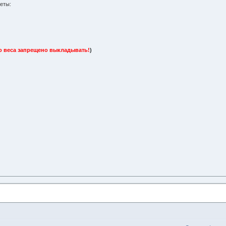
еты:
 веса запрещено выкладывать!
)