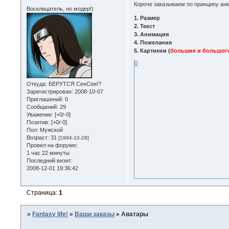
Короче заказываем по принципу анк
Восклицатель, но модер!)
1. Размер
2. Текст
3. Анимация
4. Пожелания
5. Картинки (
большие и большого
0
Откуда:
БЕРУТСЯ СенСеи!?
Зарегистрирован
: 2008-10-07
Приглашений:
0
Сообщений:
29
Уважение:
[+0/-0]
Позитив:
[+0/-0]
Пол:
Мужской
Возраст:
31
[1994-10-28]
Провел на форуме:
1 час 22 минуты
Последний визит:
2008-12-01 19:36:42
Страница:
1
»
Fantasy life!
»
Ваши заказы
»
Аватары