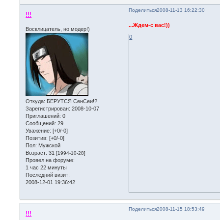
Поделиться
2008-11-13 16:22:30
!!!
...Ждем-с вас!))
Восклицатель, но модер!)
0
Откуда:
БЕРУТСЯ СенСеи!?
Зарегистрирован
: 2008-10-07
Приглашений:
0
Сообщений:
29
Уважение:
[+0/-0]
Позитив:
[+0/-0]
Пол:
Мужской
Возраст:
31
[1994-10-28]
Провел на форуме:
1 час 22 минуты
Последний визит:
2008-12-01 19:36:42
Поделиться
2008-11-15 18:53:49
!!!