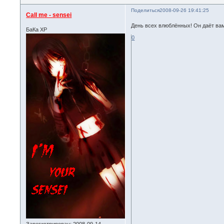
Поделиться
2008-09-26 19:41:25
Call me - sensei
День всех влюблённых! Он даёт ва
БаКа ХР
0