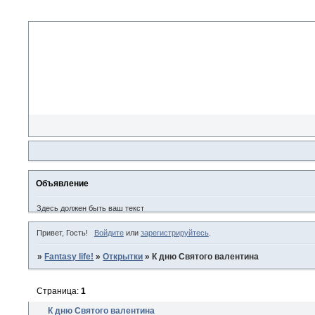
Объявление
Здесь должен быть ваш текст
Привет, Гость!
Войдите
или
зарегистрируйтесь
.
»
Fantasy life!
»
Открытки
»
К дню Святого валентина
Страница:
1
К дню Святого валентина