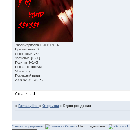
Зарегистрирован
: 2008-09-14
Приглашений:
0
Сообщений:
282
Уважение:
[+0/-0]
Позитив:
[+0/-0]
Провел на форуме:
51 минуту
Последний визит:
2009-02-08 13:01:55
Страница:
1
»
Fantasy life!
»
Открытки
»
К дню рождения
С нами сотрудничают:
Мы сотрудничаем с: