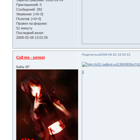
Зарегистрирован
: 2008-09-14
Приглашений:
0
Сообщений:
282
Уважение:
[+0/-0]
Позитив:
[+0/-0]
Провел на форуме:
51 минуту
Последний визит:
2009-02-08 13:01:55
Поделиться
2008-09-26 19:50:01
Call me - sensei
БаКа ХР
0