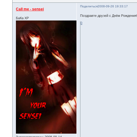
Поделиться
2008-09-26 19:33:17
Call me - sensei
Поздравте друзей с Днём Рождения
БаКа ХР
0