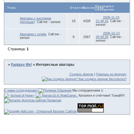
Последнее
Тема
Ответов
Просмотров
сообщение
2008-11-23
Аватары с косплеем
19
4328
21:49:16
Call me -
(крупные)
Call me - sensei
sensei
2008-10-13
Аватарки с огнём
Call me -
6
1567
20:49:28
Call me -
sensei
sensei
Страница:
1
»
Fantasy life!
»
Интересные аватары
Создать форум
|
Помощь по форуму
С нами сотрудничают:
Мы сотрудничаем с:
Каталоги и счётчики! Тыкай!!!!: